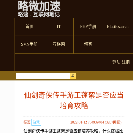
略微加速
略速 - 互联网笔记
首页
IT
PHP手册
Elasticsearch
SVN手册
互联网
博客
登陆
注册
仙剑奇侠传手游王蓬絮是否应当
培育攻略
标签
游戏
2022-01-12 734939404 (3207阅读)
仙剑奇侠传手游王蓬絮是否应该培养攻略，什么搭档比