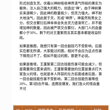
形式创造生灵。伏羲以神树吸收神界清气所结的果实为
躯体，注入自己强大的精力，创造出“神”。由于神树果
实来源稀少，因此神的数量极少，但灵力强大。神不耐
大地浊气，因此居于天，形成“神界”。神虽然有男女之
分，但交合繁衍后神本体会失去灵力逐渐死亡，并不能
增加神的数量，因此被严禁交合繁衍，大部门人的血量
都小于50%，剩下的对王蓬絮而言其实基本都是收益阶
段。
如果是推图，我想只有第一回合副技巧不受影响，后面
实在都无所谓，大家能过的图，相对不会应为这点伤害
下降而过不了，假如不能过的图，那更不必说。
如果是推塔，王蓬絮第二回合技能伤害可能会减少，但
是需要用位置来调剂，王蓬絮需要放的位置是重点打大
家急火的怪，也就是本人阵容的左方前面或者后面，第
一回合副技能伤害不受影响，第二回合技能伤害降低
20%，第3回合开端，连携技爆发，我们急火的怪血量
不可