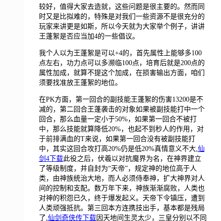
较好，值得大家去造就，这些问题是很主要的。然而同
时又是比拟难的，特殊是对我们一些资源不是很充分的
玩家来讲更是如斯，所以今天就为大家举个例子，讲讲
王蓬絮是否应当加4的一些倡议。
我个人以为王蓬絮是可以+4的，首先属性上能够多100
点左右，功力点可以多濒临100点，培育后就是200点的
属性加成，就算不提这个加成，在损害输出方面，咱们
须要找准放王蓬絮的地位。
在PK方面，第一回合的副技能王蓬絮的伤害13200是不
减的，第二回合王蓬袭击的对象如果被副技能打中一个
回合，那么血量一定小于50%，如果第一回合不被打
中，那么技能就算降低20%，也起不到秒人的作用，对
于前排满血的T来说，如果第一回合没有被副技能打
中，其实这回合攻打高20%仍是低20%真情意义不大,
仙
剑4下载
此役之后，伏羲以对抗魔界为名，在神界建立
了等级制度，并自封为“天帝”，规定神的地位高于人
类，由神族统治大地，而人必须侍奉神，扩大神界对人
间的控制和支配。数万年下来，神族渐渐腐败，人类也
对神的积怨已久，终于爆发起义。天帝下令镇压，遭到
人类顽强抵抗。第三回本方连携技出手，基本都是残局
了,
仙剑奇侠传下载
因天地间生灵太少，三皇分别以不同