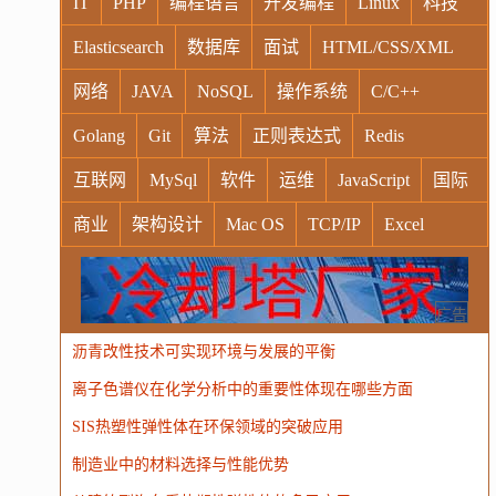
IT
PHP
编程语言
开发编程
Linux
科技
Elasticsearch
数据库
面试
HTML/CSS/XML
网络
JAVA
NoSQL
操作系统
C/C++
Golang
Git
算法
正则表达式
Redis
互联网
MySql
软件
运维
JavaScript
国际
商业
架构设计
Mac OS
TCP/IP
Excel
Windows
Oracle
Socket
VR
Vim
MongoDB
运营
Python
MemCache
硬件
广告
沥青改性技术可实现环境与发展的平衡
电子
娱乐
设计
摄影
nginx
游戏
离子色谱仪在化学分析中的重要性体现在哪些方面
WordPress
HTTP
团建
数码电器
Docker
SIS热塑性弹性体在环保领域的突破应用
大模型
制造业中的材料选择与性能优势