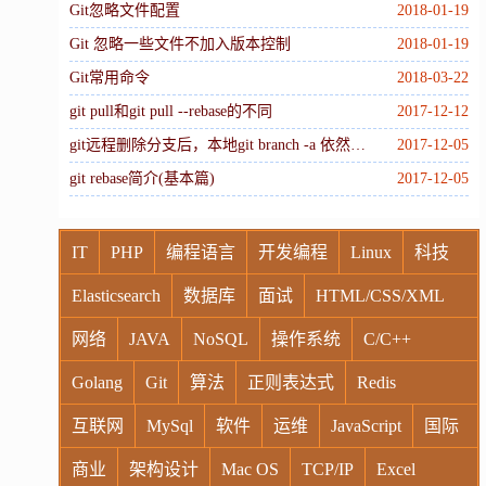
Git忽略文件配置
2018-01-19
Git 忽略一些文件不加入版本控制
2018-01-19
Git常用命令
2018-03-22
git pull和git pull --rebase的不同
2017-12-12
git远程删除分支后，本地git branch -a 依然能看到的解决办法。
2017-12-05
git rebase简介(基本篇)
2017-12-05
IT
PHP
编程语言
开发编程
Linux
科技
Elasticsearch
数据库
面试
HTML/CSS/XML
网络
JAVA
NoSQL
操作系统
C/C++
Golang
Git
算法
正则表达式
Redis
互联网
MySql
软件
运维
JavaScript
国际
商业
架构设计
Mac OS
TCP/IP
Excel