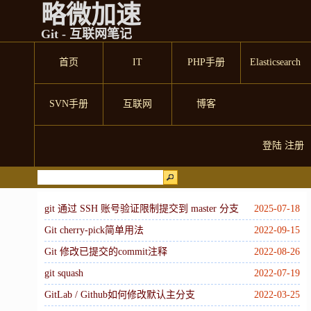
略微加速
Git - 互联网笔记
首页
IT
PHP手册
Elasticsearch
SVN手册
互联网
博客
登陆
注册
git 通过 SSH 账号验证限制提交到 master 分支
2025-07-18
Git cherry-pick简单用法
2022-09-15
Git 修改已提交的commit注释
2022-08-26
git squash
2022-07-19
GitLab / Github如何修改默认主分支
2022-03-25