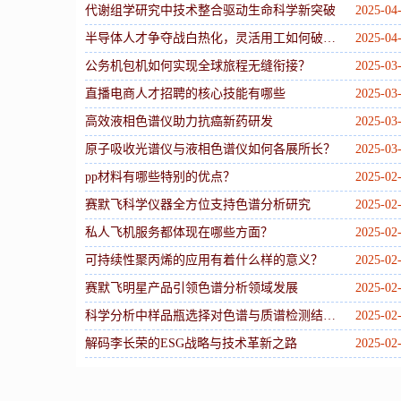
代谢组学研究中技术整合驱动生命科学新突破
2025-04
半导体人才争夺战白热化，灵活用工如何破解“要人难”困局？
2025-04
公务机包机如何实现全球旅程无缝衔接？
2025-03
直播电商人才招聘的核心技能有哪些
2025-03
高效液相色谱仪助力抗癌新药研发
2025-03
原子吸收光谱仪与液相色谱仪如何各展所长？
2025-03
pp材料有哪些特别的优点？
2025-02
赛默飞科学仪器全方位支持色谱分析研究
2025-02
私人飞机服务都体现在哪些方面？
2025-02
可持续性聚丙烯的应用有着什么样的意义？
2025-02
赛默飞明星产品引领色谱分析领域发展
2025-02
科学分析中样品瓶选择对色谱与质谱检测结果的影响及 SureSTART 解决方案
2025-02
解码李长荣的ESG战略与技术革新之路
2025-02