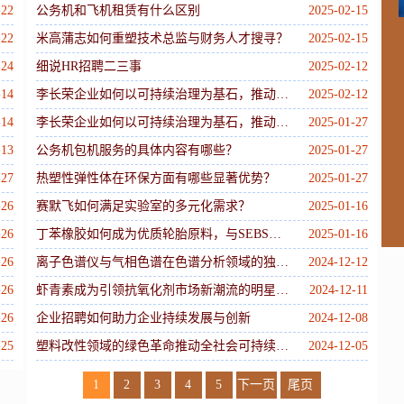
M
-22
公务机和飞机租赁有什么区别
2025-02-15
-22
米高蒲志如何重塑技术总监与财务人才搜寻？
2025-02-15
-24
细说HR招聘二三事
2025-02-12
W
-14
李长荣企业如何以可持续治理为基石，推动多元文化与循环经济并进？
2025-02-12
-14
李长荣企业如何以可持续治理为基石，推动多元文化与循环经济并进？
2025-01-27
-13
公务机包机服务的具体内容有哪些？
2025-01-27
-27
热塑性弹性体在环保方面有哪些显著优势？
2025-01-27
-26
赛默飞如何满足实验室的多元化需求？
2025-01-16
-26
丁苯橡胶如何成为优质轮胎原料，与SEBS热塑性弹性体的对比探讨？
2025-01-16
-26
离子色谱仪与气相色谱在色谱分析领域的独特贡献
2024-12-12
-26
虾青素成为引领抗氧化剂市场新潮流的明星成分
2024-12-11
-26
企业招聘如何助力企业持续发展与创新
2024-12-08
-25
塑料改性领域的绿色革命推动全社会可持续发展
2024-12-05
1
2
3
4
5
下一页
尾页