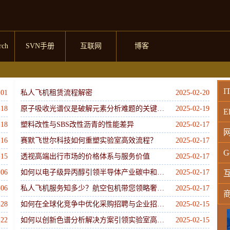
rch
SVN手册
互联网
博客
I
-01
私人飞机租赁流程解密
2025-02-20
-18
原子吸收光谱仪是破解元素分析难题的关键工具
2025-02-19
El
-18
塑料改性与SBS改性沥青的性能差异
2025-02-17
-16
赛默飞世尔科技如何重塑实验室高效流程？
2025-02-17
G
-15
透视高端出行市场的价格体系与服务价值
2025-02-17
-06
如何以电子级异丙醇引领半导体产业碳中和之路？
2025-02-17
-06
私人飞机服务知多少？航空包机带您领略奢华出行
2025-02-17
-28
如何在全球化竞争中优化采购招聘与企业招聘策略？
2025-02-15
W
-22
如何以创新色谱分析解决方案引领实验室高效运作？
2025-02-15