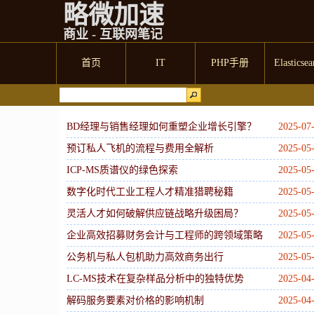
略微加速
商业 - 互联网笔记
首页
IT
PHP手册
Elasticsea
BD经理与销售经理如何重塑企业增长引擎？
2025-07
预订私人飞机的流程与费用全解析
2025-05
ICP-MS质谱仪的绿色探索
2025-05
数字化时代工业工程人才精准猎聘秘籍
2025-05
灵活人才如何破解供应链战略升级困局？
2025-05
企业高效招募财务会计与工程师的跨领域策略
2025-05
公务机与私人包机助力高效商务出行
2025-05
LC-MS技术在复杂样品分析中的独特优势
2025-04
解码服务要素对价格的影响机制
2025-04