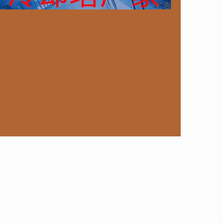
ongoDB
运营
Python
MemCache
硬件
广告
电子
娱乐
设计
摄影
nginx
游戏
ordPress
HTTP
团建
数码电器
Docker
大模型