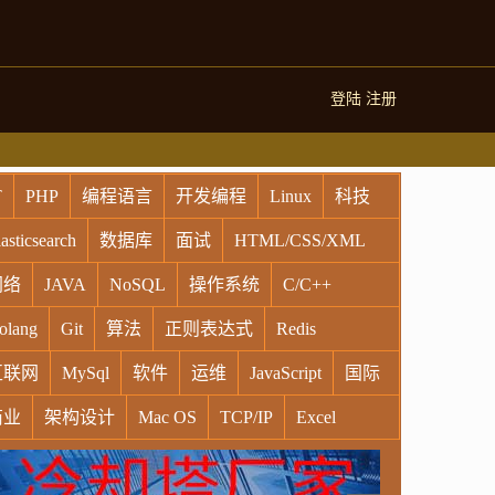
登陆
注册
T
PHP
编程语言
开发编程
Linux
科技
asticsearch
数据库
面试
HTML/CSS/XML
网络
JAVA
NoSQL
操作系统
C/C++
olang
Git
算法
正则表达式
Redis
互联网
MySql
软件
运维
JavaScript
国际
商业
架构设计
Mac OS
TCP/IP
Excel
indows
Oracle
Socket
VR
Vim