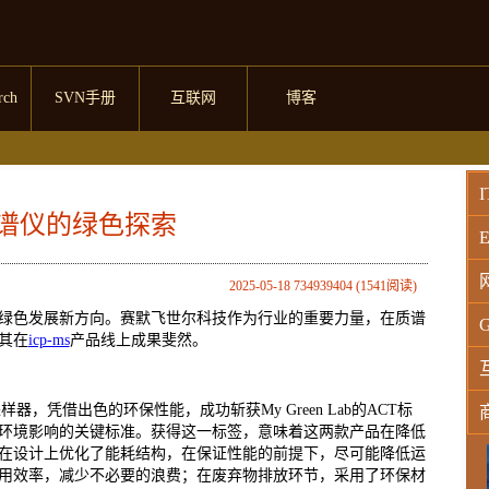
rch
SVN手册
互联网
博客
I
S质谱仪的绿色探索
E
2025-05-18 734939404 (1541阅读)
绿色发展新方向。赛默飞世尔科技作为行业的重要力量，在质谱
G
其在
icp-ms
产品线上成果斐然。
动进样器，凭借出色的环保性能，成功斩获My Green Lab的ACT标
品环境影响的关键标准。获得这一标签，意味着这两款产品在降低
在设计上优化了能耗结构，在保证性能的前提下，尽可能降低运
W
用效率，减少不必要的浪费；在废弃物排放环节，采用了环保材