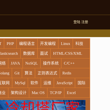
登陆
注册
T
PHP
编程语言
开发编程
Linux
科技
lasticsearch
数据库
面试
HTML/CSS/XML
网络
JAVA
NoSQL
操作系统
C/C++
olang
Git
算法
正则表达式
Redis
互联网
MySql
软件
运维
JavaScript
国际
商业
架构设计
Mac OS
TCP/IP
Excel
indows
Oracle
Socket
VR
Vim