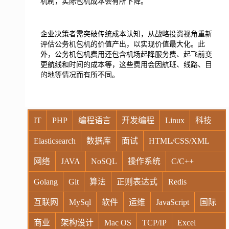
机制，实际包机成本会有所下降。
企业决策者需突破传统成本认知，从战略投资视角重新
评估公务机包机的价值产出，以实现价值最大化。此
外，公务机包机费用还包含机场起降服务费、起飞前变
更航线和时间的成本等，这些费用会因航班、线路、目
的地等情况而有所不同。
IT
PHP
编程语言
开发编程
Linux
科技
Elasticsearch
数据库
面试
HTML/CSS/XML
网络
JAVA
NoSQL
操作系统
C/C++
Golang
Git
算法
正则表达式
Redis
互联网
MySql
软件
运维
JavaScript
国际
商业
架构设计
Mac OS
TCP/IP
Excel