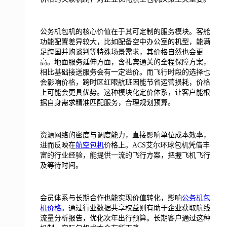
公务机包机的核心价值在于其可定制的服务模块。客舱
功能配置差异较大，比如配备空中办公室的机型，能满
足跨国并购谈判等特殊场景需求，其价格自然也会更
高。地面服务延伸方面，含礼宾通关的全程保障方案，
相比基础接送服务会有一定溢价。而飞行时段的选择也
会影响价格，跨时区红眼航班因能节省运营损耗，价格
上可能会更具优势。这种模块化定价体系，让客户能根
据自身需求精准匹配服务，合理规划预算。
资源网络的密度与调度能力，直接影响单位成本效率，
进而反映在
航空包机
价格上。ACS艾尔环球包机凭借丰
富的行业经验，能提供一流的飞行方案，把握飞机飞行
及等待时间。
会员体系与长期合作也能实现价值转化，影响
公务机包
机价格
。通过行业数据共享权益则有助于企业获取航线
流量分析报告，优化次年出行预算。长期客户通过这种