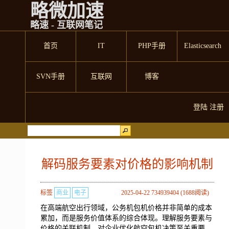
略微加速
略速 - 互联网笔记
首页
IT
PHP手册
Elasticsearch
SVN手册
互联网
博客
登陆
注册
解码服务要素对价格的影响机制
标签
商业
电子
2025-04-22 734939404 (1688阅读)
在高端航空出行领域，公务机包机价格并非简单的成本
累加，而是服务价值体系的综合体现。理解服务要素与
价格的关联机制，对企业优化航空包机决策至关重要。