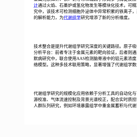
计
通过火焰、石墨炉或氢化物发生等模块化技术，可精
究中，该技术可检测细胞外泌体中异常积累的铁离子，
的解析能力，为
代谢组学
研究增添了新的分析维度。
技术整合是提升代谢组学研究深度的关键路径。原子吸收分光光度计可
分析平台：前者专注于金属元素的靶向验证，后者则通
默病研究中，联合使用AAS检测脑脊液中的铝元素浓度
络模型。这种多技术联用策略，显著增强了代谢组学数
代谢组学研究的规模化应用依赖于分析工具的自动化与
源校准、气体流速控制及背景光谱校正，配合实时质控
人群队列研究，例如环境暴露组学中重金属蓄积与代谢