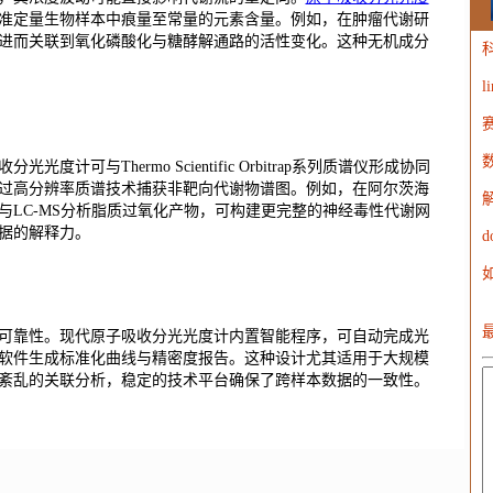
准定量生物样本中痕量至常量的元素含量。例如，在肿瘤代谢研
进而关联到氧化磷酸化与糖酵解通路的活性变化。这种无机成分
l
W
与Thermo Scientific Orbitrap系列质谱仪形成协同
过高分辨率质谱技术捕获非靶向代谢物谱图。例如，在阿尔茨海
与LC-MS分析脂质过氧化产物，可构建更完整的神经毒性代谢网
据的解释力。
d
可靠性。现代原子吸收分光光度计内置智能程序，可自动完成光
软件生成标准化曲线与精密度报告。这种设计尤其适用于大规模
紊乱的关联分析，稳定的技术平台确保了跨样本数据的一致性。