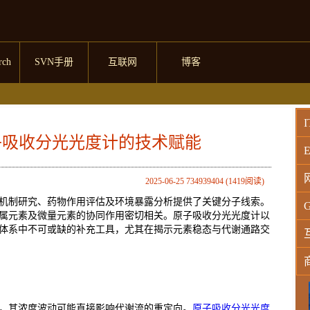
rch
SVN手册
互联网
博客
I
子吸收分光光度计的技术赋能
E
2025-06-25 734939404 (1419阅读)
机制研究、药物作用评估及环境暴露分析提供了关键分子线索。
G
属元素及微量元素的协同作用密切相关。原子吸收分光光度计以
体系中不可或缺的补充工具，尤其在揭示元素稳态与代谢通路交
W
，其浓度波动可能直接影响代谢流的重定向。
原子吸收分光光度