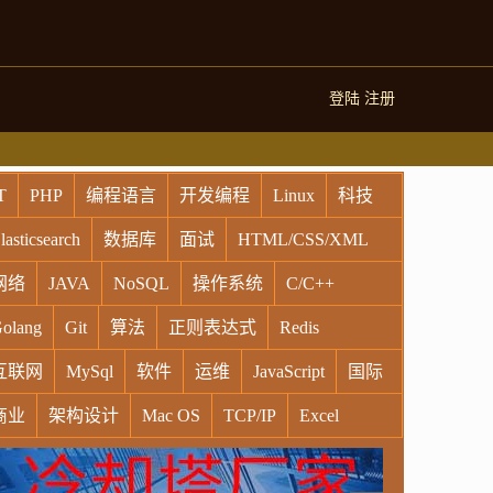
登陆
注册
T
PHP
编程语言
开发编程
Linux
科技
lasticsearch
数据库
面试
HTML/CSS/XML
网络
JAVA
NoSQL
操作系统
C/C++
olang
Git
算法
正则表达式
Redis
互联网
MySql
软件
运维
JavaScript
国际
商业
架构设计
Mac OS
TCP/IP
Excel
indows
Oracle
Socket
VR
Vim