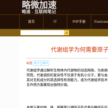
略微加速
略速 - 互联网笔记
首页
IT
PHP手册
Elasticsea
代谢组学为何需要原
标签
电子
硬件
代谢组学通过解析生物体内代谢物的动态网络，为疾病
然而，代谢调控的复杂性不仅源于有机小分子，更与金
其对无机成分的高选择性检测能力，成为代谢组学技术
互作用方面展现出独特价值。
金属元素如锌、铁、铜等常以辅因子形式参与酶促反应