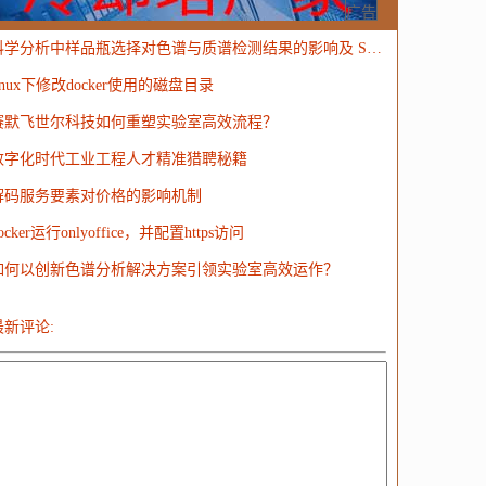
MongoDB
运营
Python
MemCache
硬件
广告
科学分析中样品瓶选择对色谱与质谱检测结果的影响及 SureSTART 解决方案
电子
娱乐
设计
摄影
nginx
游戏
inux下修改docker使用的磁盘目录
ordPress
HTTP
团建
数码电器
Docker
赛默飞世尔科技如何重塑实验室高效流程？
大模型
数字化时代工业工程人才精准猎聘秘籍
解码服务要素对价格的影响机制
ocker运行onlyoffice，并配置https访问
如何以创新色谱分析解决方案引领实验室高效运作？
最新评论: