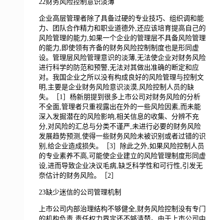
22财务风险控制意识淡薄
企业高层管理者除了具备过硬的专业技巧、组织调和能
力、团队合作精力和职业道德外,还应该培育提高自己的
风险管理的能力,如果一个企业的管理层不具备风险管理
的能力,即使领有齐备的财务风险控制制度也是形同虚
设。管理层风险管理意识的淡薄,无法使企业对财务风险
进行科学的防范和预警,无法对其做出准确的断定和应
对。我国企业之所以没有构成良好的风险管理与控制文
明,主要是企业财务风险意识淡漠,风险控制人员的缺
失。［1］杨新朋提到很多上市公司对财务风险的分析
不全面,管理者只重视露出在外的一些风险因素,而未能
深入发掘潜在的风险影响,相关信息的收集、分辨不充
分,对风险的汇总与分类不谨严,未进行必要的财务风险
发展趋势预测,使得一些财务风险未被识别或者过错的识
别,给企业造成损失。［3］除此之外,如果风险控制人员
的专业素养不高,可能使企业建立的风险管理制度形同虚
设,进而导致企业决议毛病,缺乏科学性和可行性,引发无
奈估计的财务风险。［2］
23缺少迷信的公司管理机制
上市公司内部治理结构不够健全,财务风险控制没有专门
的机构负责,责任权力界定还不够清楚。由于上市公司中