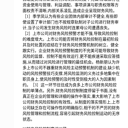
资金使用与管理、利益调配、事项讲演与职责权限等方
面权责不清晰,内部关系凌乱,造成企业呈现财务风险。
［1］季学凤认为有些企业团体内部审计不健全,有些即
使设置了审计部门也不按规章轨制对子公司进行财务审
计,当子公司发生财务风险时连累母公司遭遇丧失。
［2］上市公司对财务风险预警才能不强,导致风险控制
的难度增大。上市公司能否将财务风险控制在最初阶段
并及时处置的症结在于财务风险预警机制的树立、健全
跟实行。企业财务风险预警制度的不完美可能导致财务
风险的监督、控制不能有效运行,更不能疾速采取应答措
施,从而错过对风险进行管理的最佳机会。杨新朋认为许
多上市公司不器重财务风险主动预警机制的建设,缺少机
动的风险预警技巧支撑,将风险监测的义务过多地集中在
职员身上,使风险预警的及时性受到极大的人为因素制
约。［3］这一环节往往成为良多上市公司财务风险控
制的单薄点。另外,财务风险控制制度停留于书面,没有
真正在企业的管理和详细的操作中落实,重大影响了上市
公司财务风险控制的有效性。从制度的落实情形上,上市
公司缺乏存在可操作性的明确指引,相干的不严厉的财务
风险管理和控制流程,容易引起财务风险控制运动的无序
状态。