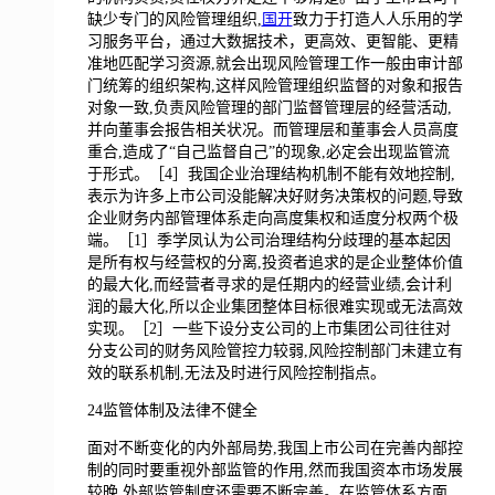
缺少专门的风险管理组织,
国开
致力于打造人人乐用的学
习服务平台，通过大数据技术，更高效、更智能、更精
准地匹配学习资源,就会出现风险管理工作一般由审计部
门统筹的组织架构,这样风险管理组织监督的对象和报告
对象一致,负责风险管理的部门监督管理层的经营活动,
并向董事会报告相关状况。而管理层和董事会人员高度
重合,造成了“自己监督自己”的现象,必定会出现监管流
于形式。［4］我国企业治理结构机制不能有效地控制,
表示为许多上市公司没能解决好财务决策权的问题,导致
企业财务内部管理体系走向高度集权和适度分权两个极
端。［1］季学凤认为公司治理结构分歧理的基本起因
是所有权与经营权的分离,投资者追求的是企业整体价值
的最大化,而经营者寻求的是任期内的经营业绩,会计利
润的最大化,所以企业集团整体目标很难实现或无法高效
实现。［2］一些下设分支公司的上市集团公司往往对
分支公司的财务风险管控力较弱,风险控制部门未建立有
效的联系机制,无法及时进行风险控制指点。
24监管体制及法律不健全
面对不断变化的内外部局势,我国上市公司在完善内部控
制的同时要重视外部监管的作用,然而我国资本市场发展
较晚,外部监管制度还需要不断完善。在监管体系方面,