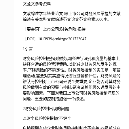
文范文参考资料
文献综述学年毕业论文 跟上市公司财务风险掌握的文献
综述有关本科文献综述范文论文范文检索5000字。
［要害词］上市公司;财务危险;把持
［DOI］1013939/jcnkizgsc201723047
1引言
财务风险控制是指对财务风险进行识别和度量的基本上,
抉择合适的风险管理策略,以此减少财务风险发生的概
率,下降风险的不确定性。财务风险控制的实质是一项管
理活动,需要对其实施情况进行监督和评估。财务风险的
辨认与控制对上市公司来说至关重要,企业能否对其财务
风险做到有效的预警与控制,是决议其能否久远发展的主
要影响因素。下面对我国上市公司财务风险控制涌现的
问题、重要的控制措施做一个综述。
2财务风险控制出现的问题
21财务风险控制制度不健全
白瑜提到有些企业财务风险控制制度不完善,各级部分在