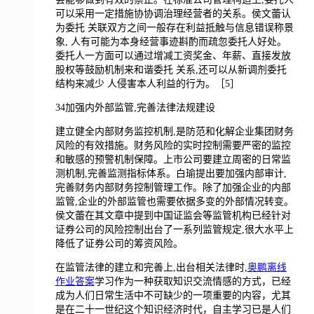
可以采用一定措施协协调治理经营者的关系。侯文蕾认
为委托 关联双方之间一般存在利益抵触与信息错误称景
象, 人有可能为本身经营事迹斟酌而疏忽委托人好处。
委托人一方面可以通过增减工资奖金、年薪、直接发放
股权等鼓励机制来和谐委托 关系,还可以从新调剂委托
结构来减少 人侵害本人利益的行为。［5］
34加强内外部监管,完善法律法规建设
建立健全内部财务监控机制,是防范和化解企业集团财务
风险的有效措施。财务风险的实时控制需要严密的监控
和敏感的预警机制保障。上市公司要建立周密的日常监
测机制,完善监测指标体系。白瑜提出要加强内部审计,
完善财务内部财务控制管理工作。除了加强企业的内部
监管,企业的外部监管也需要依据多变的外部情况转变。
侯文蕾在其文章中提到中国证监会等监管机构已经针对
证券公司的风险控制出台了一系列监管规定,很大水平上
降低了证券公司的筹资风险。
在监管法律的建立和完善上,出台相关法律时,
奥鹏离线
作业答案
学习作为一种获取知识交流情感的方式，已经
成为人们日常生活中不可缺少的一项重要的内容，尤其
是在二十一世纪这个知识经济时代，自主学习已是人们