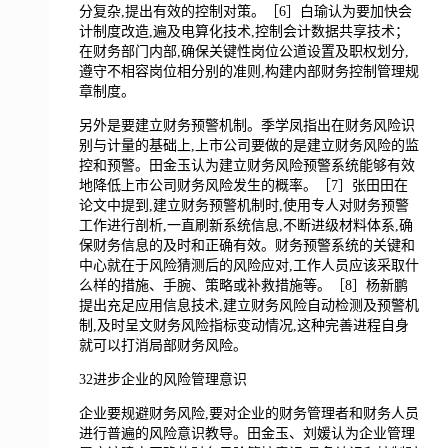
分复杂,提出有效的控制对策。［6］白瑜认为要加快会
计制度改造,遍及电算化技术,控制会计数据共享技术；
在财务部门内部,确保关键性岗位公道设置及职权划分,
遵守不相容岗位相分别的准则,构建内部财务控制管理规
章制度。
另外是要建立财务预警机制。季学凤指出在财务风险识
别与计量的基础上,上市公司要做的是建立财务风险的监
控和预警。田金玉认为建立财务风险预警系统能够有效
地降低上市公司财务风险发生的概率。［7］张田田在
论文中提到,建立财务预警机制时,使用专人对财务预警
工作进行剖析,一直刷新系统信息,不断进级材料体系,确
保财务信息的及时和正确有效。财务预警系统的关键和
中心就在于风险猜测后的风险应对,工作人员应该采取什
么样的措施、手腕、策略或补救措施等。［8］杨新鹏
提出充足应用信息技术,建立财务风险自动检测及预警机
制,及时呈文财务风险指标变动情况,这种完善进程自身
就可以打消局部财务风险。
32进步企业的风险管理意识
企业要规避财务风险,要对企业的财务管理者和财务人员
进行普遍的风险意识教导。田金玉、刘媛认为企业管理