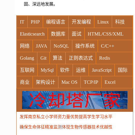
固、深远地发展。
IT
PHP
编程语言
开发编程
Linux
科技
Elasticsearch
数据库
面试
HTML/CSS/XML
网络
JAVA
NoSQL
操作系统
C/C++
Golang
Git
算法
正则表达式
Redis
互联网
MySql
软件
运维
JavaScript
国际
商业
架构设计
Mac OS
TCP/IP
Excel
Windows
Oracle
Socket
VR
Vim
MongoDB
运营
Python
MemCache
硬件
广告
发挥南京私立小学师资力量优势提高学生学习水平
电子
娱乐
设计
摄影
nginx
游戏
确保生命体征精准监测体现生物传感器技术优越性
WordPress
HTTP
团建
数码电器
Docker