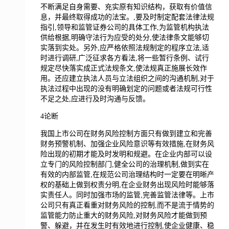
不断满足自身需要、充实原有知识结构，获取有价值信
息，并最终取得成功的法宝。,要及时制定配套法律法规
指引,领导和监管证券公司的具体工作,为监管机构执法
供给根据,明确守法行为应受的处分,使法律条文能够切
实落到实处。另外,应严格依照法规制定的程序立法,适
时进行调研,广泛征求各方看法,将一些暂行条例、试行
规定尽快落实成正式法规条文,使法规真正施展长效作
用。还应建立执法人员与立法组织之间的沟通机制,对于
执法过程中出现的没有明确划定的问题或者法规可行性
不足之处,应进行及时沟通与反馈。
4论断
我国上市公司在财务风险控制方面只有做到建立和完善
财务预警机制、加强企业风险意识等有效措施,在财务风
险出现的初期才能及时发明和规避。在企业内部可以设
立专门的风险控制部门,健全公司的治理机制,做到实在
有效的内部监管,在规范公司治理结构时一定要在明晰产
权的基础上做到权责分明,在企业财务出现风险时能够落
实责任人。同时加强市场的监管,完善监管法律等。上市
公司只有真正看重对财务风险的控制,而不是流于情势的
监管能力防止重大的财务风险,对财务风险才能做到预
警、躲避，并在发生时有效地进行控制,使企业健康、稳