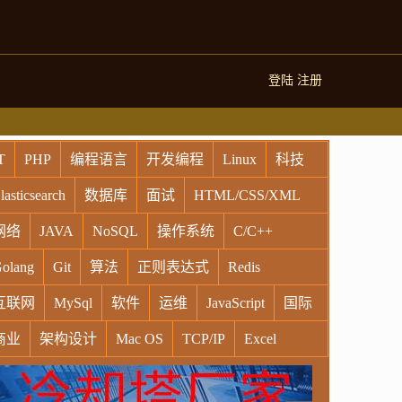
登陆
注册
T
PHP
编程语言
开发编程
Linux
科技
lasticsearch
数据库
面试
HTML/CSS/XML
网络
JAVA
NoSQL
操作系统
C/C++
olang
Git
算法
正则表达式
Redis
互联网
MySql
软件
运维
JavaScript
国际
商业
架构设计
Mac OS
TCP/IP
Excel
indows
Oracle
Socket
VR
Vim