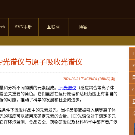
rch
SVN手册
互联网
博客
I
CP光谱仪与原子吸收光谱仪
E
2024-02-21 734939404 (2604阅读)
量和分析不同物质的元素组成。
icp光谱仪
（感应耦合等离子体
G
演着至关重要的角色。它们虽然在运行原理和适用范围上有各自的
据的可能，推动了科学的发展和社会的进步。
高温条件下激发样品中的元素发光。当样品溶液被引入到等离子体
光的强度可以被用来确定元素的含量。ICP光谱仪对于测定多元
它在环境监测、食品安全、药物研发以及材料科学中都有着广泛
W