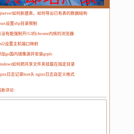
MongoDB
运营
Python
MemCache
硬件
广告
sqlserver如何新建表，如何导出已有表的数据结构
电子
娱乐
设计
摄影
nginx
游戏
inux设置sftp目录限制
ordPress
HTTP
团建
数码电器
Docker
有没有能强制开f12的chrome内核的浏览器
大模型
wsl2设置主机端口映射
添加go国内镜像源并安装gopls
windows如何把共享文件夹挂载在指定目录
ginx日志记录host头 nginx日志自定义格式
最新评论: