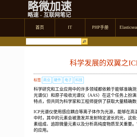
略微加速
略速 - 互联网笔记
首页
IT
PHP手册
Elasticsea
科学发展的双翼之I
标签
商业
硬件
电子
科技
科学研究和工业应用中的许多领域都依赖于能够准确测
光谱仪）和原子吸收光谱仪（AAS）在这个任务上扮
特点，但共同为科学家和工程师提供了获取大量精确数
ICP光谱仪使用感应耦合等离子体作为光源，能够在
中时，其中的元素会被激发并发射特定波长的光，这些
素组成、追踪微量元素以及分析高纯度物质至关重要。
的应用。