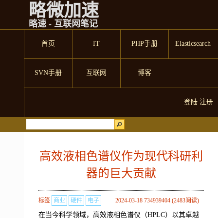
略微加速
略速 - 互联网笔记
首页
IT
PHP手册
Elasticsearch
SVN手册
互联网
博客
登陆
注册
高效液相色谱仪作为现代科研利
器的巨大贡献
标签
商业
硬件
电子
2024-03-18 734939404 (2483阅读)
在当今科学领域，高效液相色谱仪（HPLC）以其卓越