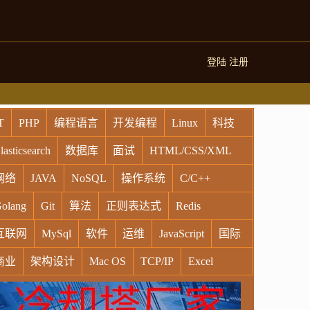
登陆
注册
T
PHP
编程语言
开发编程
Linux
科技
lasticsearch
数据库
面试
HTML/CSS/XML
网络
JAVA
NoSQL
操作系统
C/C++
olang
Git
算法
正则表达式
Redis
互联网
MySql
软件
运维
JavaScript
国际
商业
架构设计
Mac OS
TCP/IP
Excel
indows
Oracle
Socket
VR
Vim