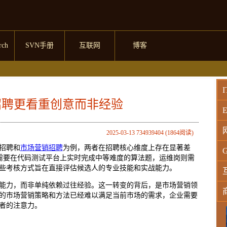
rch
SVN手册
互联网
博客
I
招聘更看重创意而非经验
E
2025-03-13 734939404 (1864阅读)
招聘和
市场营销招聘
为例，两者在招聘核心维度上存在显著差
G
需要在代码测试平台上实时完成中等难度的算法题，运维岗则需
些考核方式旨在直接评估候选人的专业技能和实战能力。
能力，而非单纯依赖过往经验。这一转变的背后，是市场营销领
的市场营销策略和方法已经难以满足当前市场的需求，企业需要
者的注意力。
W