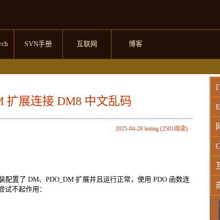
rch
SVN手册
互联网
博客
I
_DM 扩展连接 DM8 中文乱码
E
2025-04-28 leiting (2501阅读)
G
:01) ( NTS ) 安装配置了 DM、PDO_DM 扩展并且运行正常，使用 PDO 函数连
以下尝试不起作用：
W