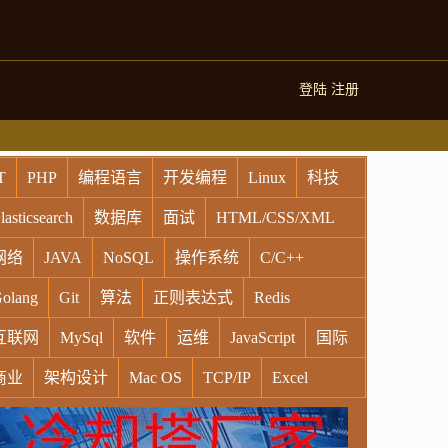
登陆
注册
T
PHP
编程语言
开发编程
Linux
科技
lasticsearch
数据库
面试
HTML/CSS/XML
网络
JAVA
NoSQL
操作系统
C/C++
olang
Git
算法
正则表达式
Redis
互联网
MySql
软件
运维
JavaScript
国际
商业
架构设计
Mac OS
TCP/IP
Excel
indows
Oracle
Socket
VR
Vim