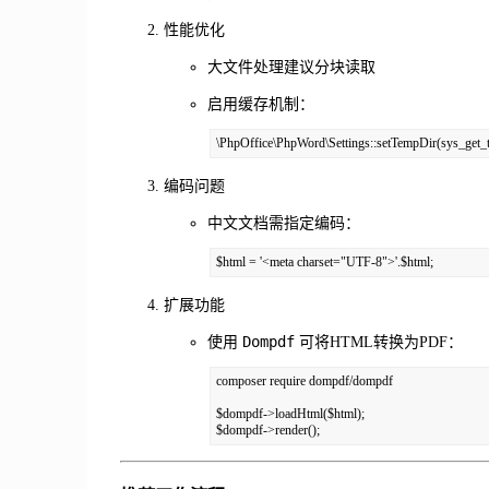
性能优化
大文件处理建议分块读取
启用缓存机制：
\PhpOffice\PhpWord\Settings::setTempDir(sys_get_t
编码问题
中文文档需指定编码：
$html = '<meta charset="UTF-8">'.$html;
扩展功能
Dompdf
使用
可将HTML转换为PDF：
composer require dompdf/dompdf

$dompdf->loadHtml($html);

$dompdf->render();