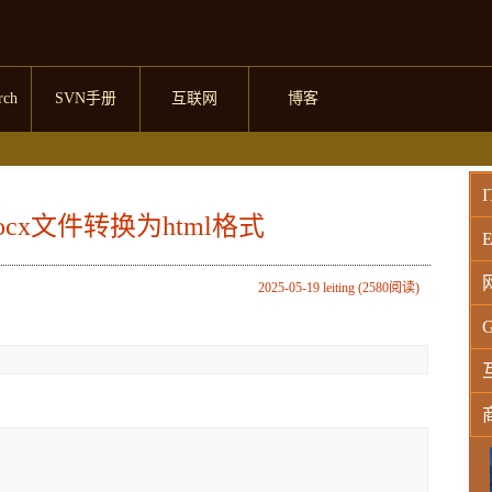
rch
SVN手册
互联网
博客
I
docx文件转换为html格式
E
2025-05-19 leiting (2580阅读)
G
W