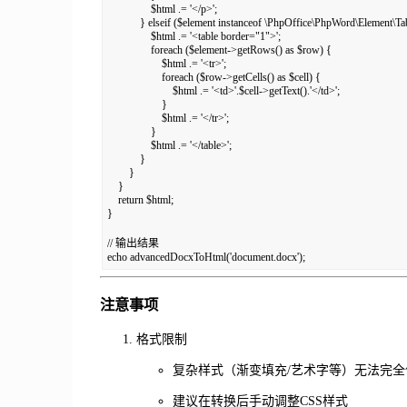
                $html .= '</p>';

            } elseif ($element instanceof \PhpOffice\PhpWord\Element\Tab
                $html .= '<table border="1">';

                foreach ($element->getRows() as $row) {

                    $html .= '<tr>';

                    foreach ($row->getCells() as $cell) {

                        $html .= '<td>'.$cell->getText().'</td>';

                    }

                    $html .= '</tr>';

                }

                $html .= '</table>';

            }

        }

    }

    return $html;

}

// 输出结果

echo advancedDocxToHtml('document.docx');
注意事项
格式限制
复杂样式（渐变填充/艺术字等）无法完全
建议在转换后手动调整CSS样式