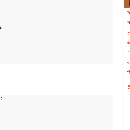
W
;

{
