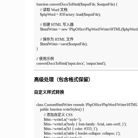
function convertDocxToHtml($inputFile, $outputFile) {

    // 读取 Word 文档

    $phpWord = IOFactory::load($inputFile);

    // 创建 HTML 写入器

    $htmlWriter = new \PhpOffice\PhpWord\Writer\HTML($phpWord)
    // 保存为 HTML 文件

    $htmlWriter->save($outputFile);

}

// 使用示例

convertDocxToHtml('input.docx', 'output.html');
高级处理（包含格式保留）
自定义样式转换
class CustomHtmlWriter extends \PhpOffice\PhpWord\Writer\HTML 
    public function writeStyles() {

        // 添加自定义 CSS

        $this->writeLn('<style>');

        $this->writeLn('body { font-family: Arial, sans-serif; }');

        $this->writeLn('h1 { color: #333; }');

        $this->writeLn('table { border-collapse: collapse; }');

        $this->writeLn('</style>');
