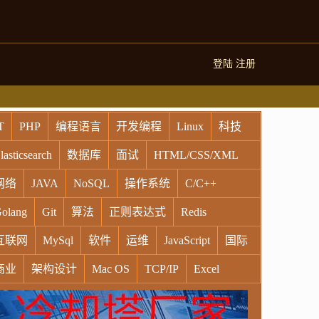
登陆
注册
T
PHP
编程语言
开发编程
Linux
科技
lasticsearch
数据库
面试
HTML/CSS/XML
网络
JAVA
NoSQL
操作系统
C/C++
olang
Git
算法
正则表达式
Redis
互联网
MySql
软件
运维
JavaScript
国际
商业
架构设计
Mac OS
TCP/IP
Excel
indows
Oracle
Socket
VR
Vim