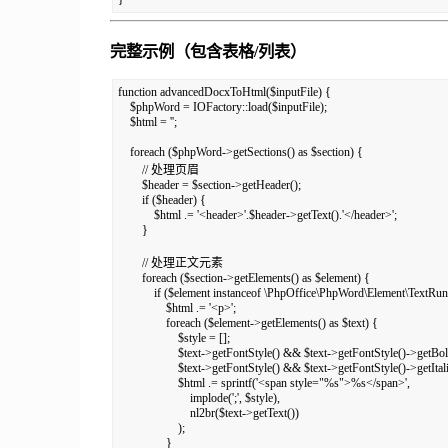
完整示例（包含表格/列表）
function advancedDocxToHtml($inputFile) {

    $phpWord = IOFactory::load($inputFile);

    $html = '';

    foreach ($phpWord->getSections() as $section) {

        // 处理页眉

        $header = $section->getHeader();

        if ($header) {

            $html .= '<header>'.$header->getText().'</header>';

        }

        // 处理正文元素

        foreach ($section->getElements() as $element) {

            if ($element instanceof \PhpOffice\PhpWord\Element\TextRun)
                $html .= '<p>';

                foreach ($element->getElements() as $text) {

                    $style = [];

                    $text->getFontStyle() && $text->getFontStyle()->getBo
                    $text->getFontStyle() && $text->getFontStyle()->getItali
                    $html .= sprintf('<span style="%s">%s</span>',

                        implode(';', $style),

                        nl2br($text->getText())

                    );

                }
