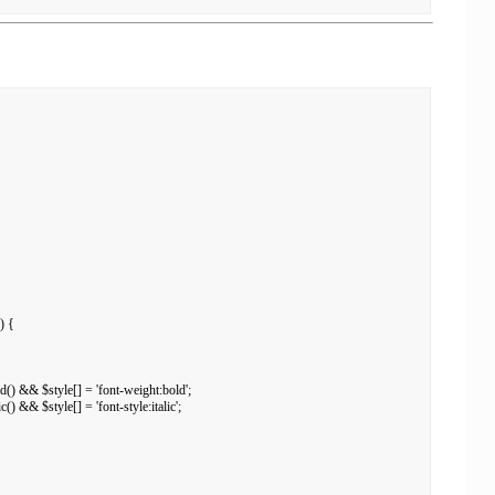
 {

ld() && $style[] = 'font-weight:bold';

c() && $style[] = 'font-style:italic';
