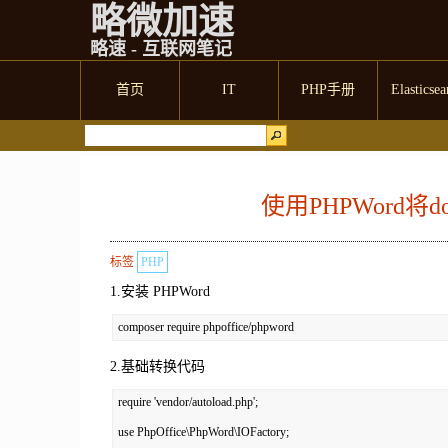
略微加速
略速 - 互联网笔记
首页
IT
PHP手册
Elasticsea
使用PHPWord将
标签
PHP
1.安装 PHPWord
composer require phpoffice/phpword
2.基础转换代码
require 'vendor/autoload.php';

use PhpOffice\PhpWord\IOFactory;
