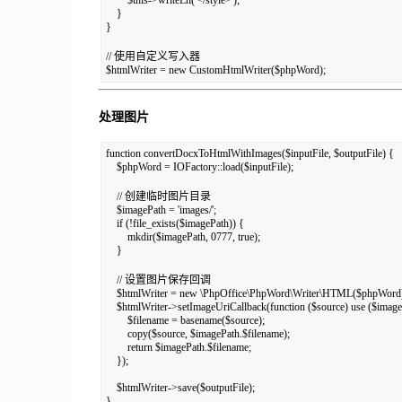
    }

}

// 使用自定义写入器

$htmlWriter = new CustomHtmlWriter($phpWord);
处理图片
function convertDocxToHtmlWithImages($inputFile, $outputFile) {

    $phpWord = IOFactory::load($inputFile);

    // 创建临时图片目录

    $imagePath = 'images/';

    if (!file_exists($imagePath)) {

        mkdir($imagePath, 0777, true);

    }

    // 设置图片保存回调

    $htmlWriter = new \PhpOffice\PhpWord\Writer\HTML($phpWord)
    $htmlWriter->setImageUriCallback(function ($source) use ($imageP
        $filename = basename($source);

        copy($source, $imagePath.$filename);

        return $imagePath.$filename;

    });

    $htmlWriter->save($outputFile);

}