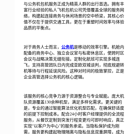
与公务机包机服务正成为精英人群的出行首选。拥有丰
富行业经验的私人飞机包机公司凭借覆盖全球的服务网
络，构建起连接商务与休闲场景的空中桥梁，其核心价
值不仅在于提供交通工具，更在于重塑时间效率与体验
品质的平衡点。
对于商务人士而言，
公务机
是移动的效率引擎。机舱内
配备的商务中心、独立会议室与私密休息区，使跨时区
会议与战略决策无缝衔接。定制化航班可实现多城连
飞，支持高管团队日内完成亚欧双城谈判，彻底规避转
机等待与行程延误风险。这种对时间的极致掌控，正是
企业高管选择公务机的核心逻辑。
该服务的核心竞争力源于资源整合与专业赋能。庞大机
队资源覆盖130余种机型，满足多样化需求。更关键的
是，专业的通过智能算法优化机型匹配，在确保舒适度
的前提下控制成本。配合24小时客户经理提供的全流程
服务，从餐饮定制到突发行程变更均可即时响应，真正
实现“以客户为中心”的服务承诺。当隐私保护成为刚
需，服务更构建起物理隔离与隐私信息双重屏障，成为