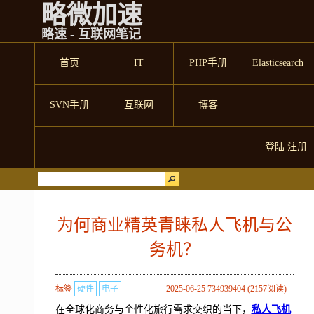
略微加速
略速 - 互联网笔记
首页
IT
PHP手册
Elasticsearch
SVN手册
互联网
博客
登陆
注册
为何商业精英青睐私人飞机与公
务机？
标签
硬件
电子
2025-06-25 734939404 (2157阅读)
在全球化商务与个性化旅行需求交织的当下，
私人飞机