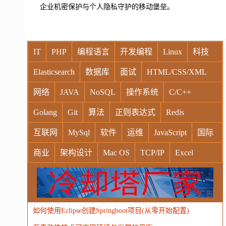
企业机密保护与个人隐私守护的移动堡垒。
IT
PHP
编程语言
开发编程
Linux
科技
Elasticsearch
数据库
面试
HTML/CSS/XML
网络
JAVA
NoSQL
操作系统
C/C++
Golang
Git
算法
正则表达式
Redis
互联网
MySql
软件
运维
JavaScript
国际
商业
架构设计
Mac OS
TCP/IP
Excel
Windows
Oracle
Socket
VR
Vim
MongoDB
运营
Python
MemCache
硬件
广告
如何使用Eclipse创建Springboot项目(从零开始配置)
电子
娱乐
设计
摄影
nginx
游戏