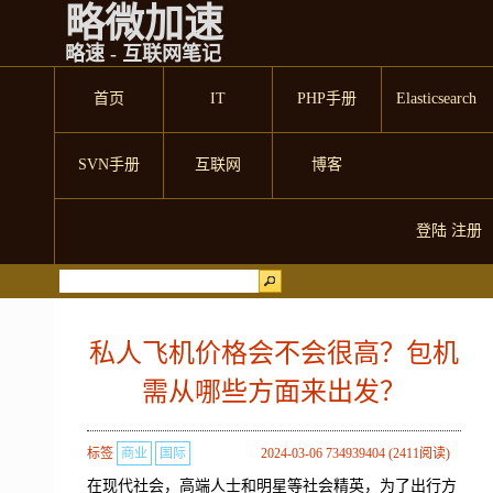
略微加速
略速 - 互联网笔记
首页
IT
PHP手册
Elasticsearch
SVN手册
互联网
博客
登陆
注册
私人飞机价格会不会很高？包机
需从哪些方面来出发？
标签
商业
国际
2024-03-06 734939404 (2411阅读)
在现代社会，高端人士和明星等社会精英，为了出行方