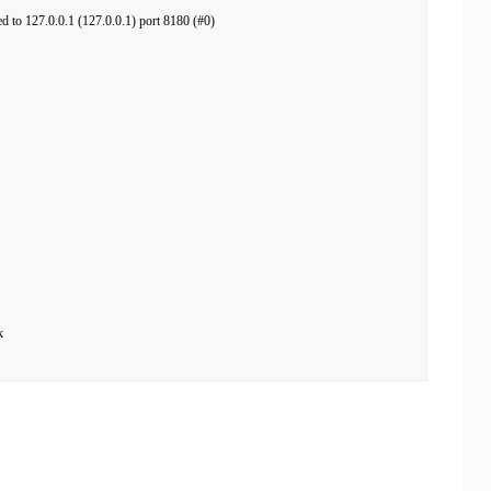
onnected to 127.0.0.1 (127.0.0.1) port 8180 (#0)


