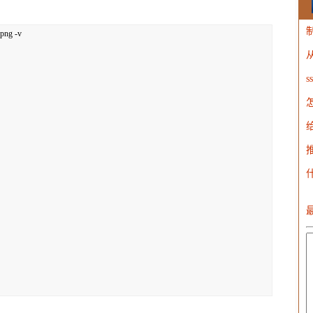
png -v

W