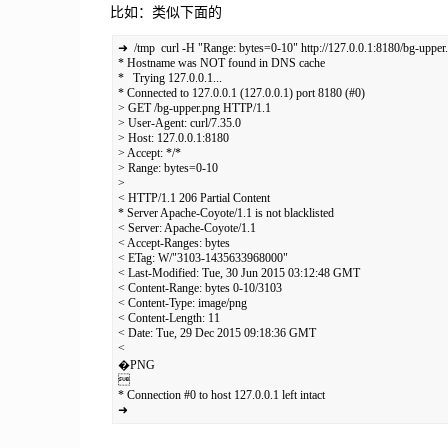
比如：类似下面的
➜  /tmp  curl -H "Range: bytes=0-10" http://127.0.0.1:8180/bg-upper.
* Hostname was NOT found in DNS cache

*   Trying 127.0.0.1...

* Connected to 127.0.0.1 (127.0.0.1) port 8180 (#0)

> GET /bg-upper.png HTTP/1.1

> User-Agent: curl/7.35.0

> Host: 127.0.0.1:8180

> Accept: */*

> Range: bytes=0-10

>

< HTTP/1.1 206 Partial Content

* Server Apache-Coyote/1.1 is not blacklisted

< Server: Apache-Coyote/1.1

< Accept-Ranges: bytes

< ETag: W/"3103-1435633968000"

< Last-Modified: Tue, 30 Jun 2015 03:12:48 GMT

< Content-Range: bytes 0-10/3103

< Content-Type: image/png

< Content-Length: 11

< Date: Tue, 29 Dec 2015 09:18:36 GMT

<

�PNG



* Connection #0 to host 127.0.0.1 left intact

➜