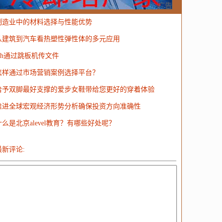
MongoDB
运营
Python
MemCache
硬件
广告
制造业中的材料选择与性能优势
电子
娱乐
设计
摄影
nginx
游戏
从建筑到汽车看热塑性弹性体的多元应用
ordPress
HTTP
团建
数码电器
Docker
ssh通过跳板机传文件
大模型
怎样通过市场营销案例选择平台？
给予双脚最好支撑的爱步女鞋带给您更好的穿着体验
推进全球宏观经济形势分析确保投资方向准确性
什么是北京alevel教育？有哪些好处呢？
最新评论: