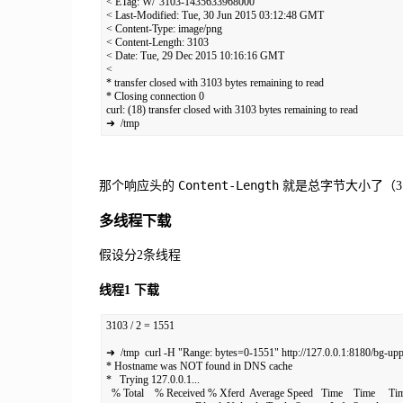
< ETag: W/"3103-1435633968000"

< Last-Modified: Tue, 30 Jun 2015 03:12:48 GMT

< Content-Type: image/png

< Content-Length: 3103

< Date: Tue, 29 Dec 2015 10:16:16 GMT

<

* transfer closed with 3103 bytes remaining to read

* Closing connection 0

curl: (18) transfer closed with 3103 bytes remaining to read

➜  /tmp
Content-Length
那个响应头的
就是总字节大小了（31
多线程下载
假设分2条线程
线程1 下载
3103 / 2 = 1551

➜  /tmp  curl -H "Range: bytes=0-1551" http://127.0.0.1:8180/bg-upp
* Hostname was NOT found in DNS cache

*   Trying 127.0.0.1...

  % Total    % Received % Xferd  Average Speed   Time    Time     Tim