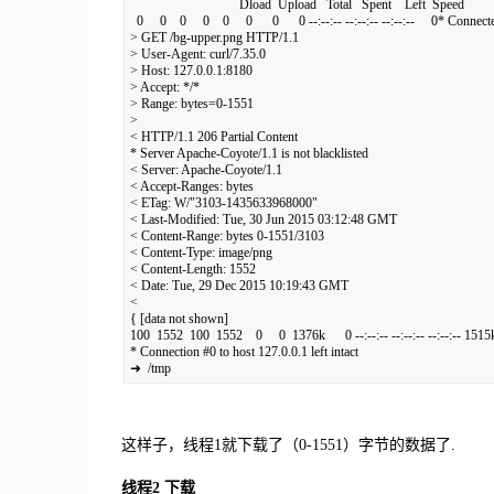
                                 Dload  Upload   Total   Spent    Left  Speed

  0     0    0     0    0     0      0      0 --:--:-- --:--:-- --:--:--     0* C
> GET /bg-upper.png HTTP/1.1

> User-Agent: curl/7.35.0

> Host: 127.0.0.1:8180

> Accept: */*

> Range: bytes=0-1551

>

< HTTP/1.1 206 Partial Content

* Server Apache-Coyote/1.1 is not blacklisted

< Server: Apache-Coyote/1.1

< Accept-Ranges: bytes

< ETag: W/"3103-1435633968000"

< Last-Modified: Tue, 30 Jun 2015 03:12:48 GMT

< Content-Range: bytes 0-1551/3103

< Content-Type: image/png

< Content-Length: 1552

< Date: Tue, 29 Dec 2015 10:19:43 GMT

<

{ [data not shown]

100  1552  100  1552    0     0  1376k      0 --:--:-- --:--:-- --:--:-- 1515k
* Connection #0 to host 127.0.0.1 left intact

➜  /tmp
这样子，线程1就下载了（0-1551）字节的数据了.
线程2 下载