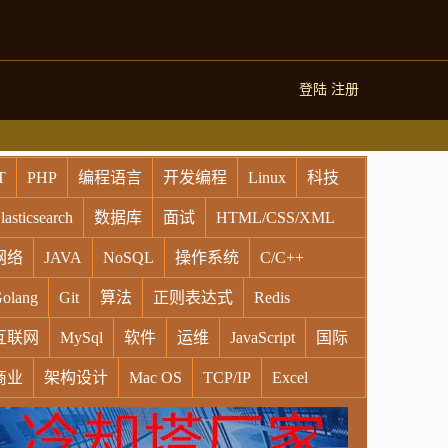
登陆
注册
T
PHP
编程语言
开发编程
Linux
科技
lasticsearch
数据库
面试
HTML/CSS/XML
网络
JAVA
NoSQL
操作系统
C/C++
olang
Git
算法
正则表达式
Redis
互联网
MySql
软件
运维
JavaScript
国际
商业
架构设计
Mac OS
TCP/IP
Excel
indows
Oracle
Socket
VR
Vim