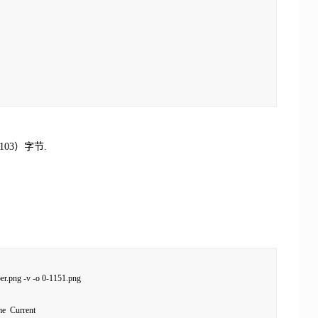
03）字节.
er.png -v -o 0-1151.png

e  Current
