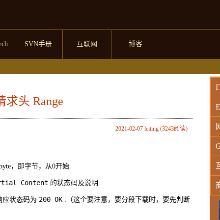
rch
SVN手册
互联网
博客
I
请求头 Range
E
2021-02-07 leiting (3243阅读)
G
te，即字节，从0开始.
rtial Content
的状态码及说明.
200 OK
及响应状态码为
.（这个要注意，要分段下载时，要先判断
W