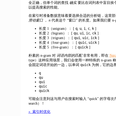
全正确，但单个词的查找
确实
要比在词列表中盲目挨
以提高搜索的性能。
在索引时准备数据意味着要选择合适的分析链，这里
滑动窗口
，
n
代表这个 “窗口” 的长度。如果我们要 n-g
q
u
i
c
k
长度 1（unigram）： [
,
,
,
,
]
qu
ui
ic
ck
长度 2（bigram）： [
,
,
,
]
qui
uic
ick
长度 3（trigram）： [
,
,
]
quic
uick
长度 4（four-gram）： [
,
]
quick
长度 5（five-gram）： [
]
朴素的 n-gram 对
词语内部的匹配
非常有用，即在
Ng
type）这种应用场景，我们会使用一种特殊的 n-gram 
quick
会固定词语开始的一边，以单词
为例，它的边界 
q
qu
qui
quic
quick
可能会注意到这与用户在搜索时输入 “quick” 的字母
search）！
« 索引时优化