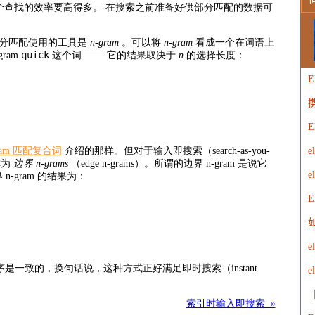
个查找的效率要高得多。
在搜索之前准备好供部分匹配的数据可
W
部分匹配使用的工具是
n-gram
。
可以将
n-gram
看成一个在词语上
quick
ram
这个词 —— 它的结果取决于
n
的选择长度：
E
携
W
E
ram 匹配复合词
介绍的那样。但对于输入即搜索（search-as-you-
e
称为
边界 n-grams
（edge n-grams）。
所谓的边界 n-gram 是说它
e
n-gram 的结果为：
E
如
e
次序是一致的，换句话说，这种方式正好满足即时搜索（instant
【
索引时输入即搜索 »