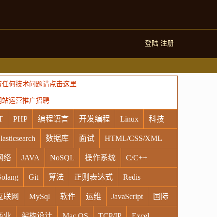
登陆
注册
有任何技术问题请点击这里
网站运营推广招聘
T
PHP
编程语言
开发编程
Linux
科技
lasticsearch
数据库
面试
HTML/CSS/XML
网络
JAVA
NoSQL
操作系统
C/C++
olang
Git
算法
正则表达式
Redis
互联网
MySql
软件
运维
JavaScript
国际
商业
架构设计
Mac OS
TCP/IP
Excel