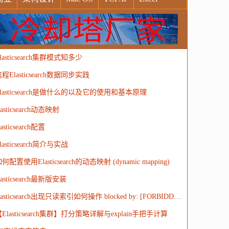
indows
Oracle
Socket
VR
Vim
MongoDB
运营
Python
MemCache
硬件
广告
lasticsearch集群模式知多少
电子
娱乐
设计
摄影
nginx
游戏
程Elasticsearch数据同步实践
ordPress
HTTP
团建
数码电器
Docker
lasticsearch是做什么的以及它的使用和基本原理
大模型
lasticsearch动态映射
lasticsearch配置
lasticsearch简介与实战
何配置使用Elasticsearch的动态映射 (dynamic mapping)
lasticsearch最新版安装
elasticsearch出现只读索引如何操作 blocked by: [FORBIDDEN/12/index read-only / allow delete (api)];')
Elasticsearch集群】打分策略详解与explain手把手计算