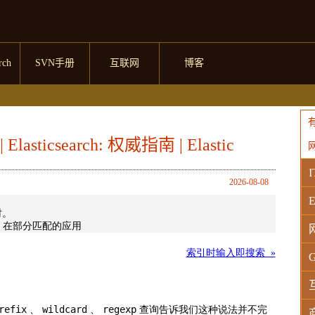
rch
SVN手册
互联网
博客
sticsearch: 权威指南 | Elastic
I
2026-08-08
E
时。
ms 在部分匹配的应用
索引时输入即搜索 »
G
refix
wildcard
regexp
、
、
查询告诉我们这种说法并不完