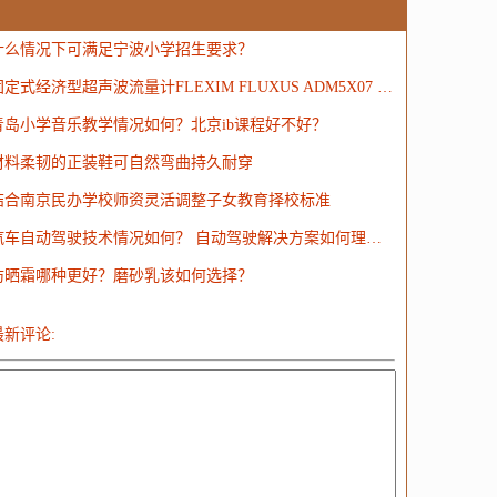
MongoDB
运营
Python
MemCache
硬件
什么情况下可满足宁波小学招生要求？
电子
娱乐
设计
摄影
nginx
游戏
固定式经济型超声波流量计FLEXIM FLUXUS ADM5X07 经济型超声波流量计
ordPress
HTTP
团建
数码电器
Docker
青岛小学音乐教学情况如何？北京ib课程好不好？
大模型
材料柔韧的正装鞋可自然弯曲持久耐穿
结合南京民办学校师资灵活调整子女教育择校标准
汽车自动驾驶技术情况如何？ 自动驾驶解决方案如何理解？
防晒霜哪种更好？磨砂乳该如何选择？
最新评论: