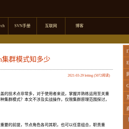
rch
SVN手册
互联网
博客
I
earch集群模式知多少
E
2021-03-29 leiting (5072阅读)
G
常成熟，涵盖的技术点非常多，对于使用者来说，掌握并熟练运用至关重
当前适合哪种集群模式？本文不涉及实战操作，仅限集群原理范围探讨，
W
实现集群最重要的前提，节点角色各司其职，也可以任意组合，职责重